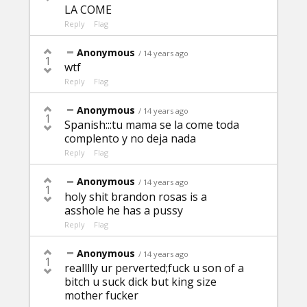
LA COME
Reply
Flag
Anonymous
/ 14 years ago
1
wtf
Reply
Flag
Anonymous
/ 14 years ago
1
Spanish:::tu mama se la come toda
complento y no deja nada
Reply
Flag
Anonymous
/ 14 years ago
1
holy shit brandon rosas is a
asshole he has a pussy
Reply
Flag
Anonymous
/ 14 years ago
1
realllly ur perverted;fuck u son of a
bitch u suck dick but king size
mother fucker