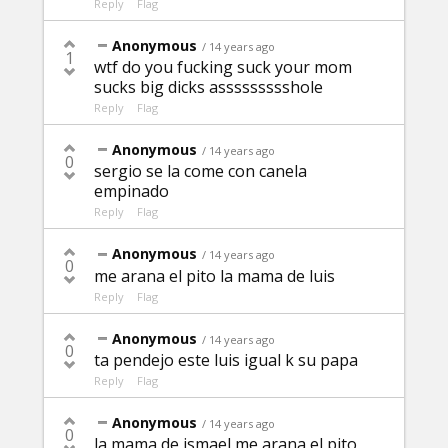
Reply
Flag
Anonymous
/ 14 years ago
1
wtf do you fucking suck your mom
sucks big dicks assssssssshole
Reply
Flag
Anonymous
/ 14 years ago
0
sergio se la come con canela
empinado
Reply
Flag
Anonymous
/ 14 years ago
0
me arana el pito la mama de luis
Reply
Flag
Anonymous
/ 14 years ago
0
ta pendejo este luis igual k su papa
Reply
Flag
Anonymous
/ 14 years ago
0
la mama de ismael me arana el pito