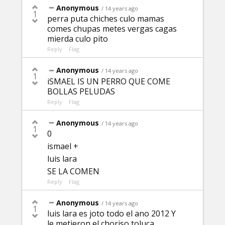
Anonymous
/ 14 years ago
1
perra puta chiches culo mamas
comes chupas metes vergas cagas
mierda culo pito
Reply
Flag
Anonymous
/ 14 years ago
1
iSMAEL IS UN PERRO QUE COME
BOLLAS PELUDAS
Reply
Flag
Anonymous
/ 14 years ago
1
0
ismael +
luis lara
SE LA COMEN
Reply
Flag
Anonymous
/ 14 years ago
1
luis lara es joto todo el ano 2012 Y
le metieron el choriso toluca