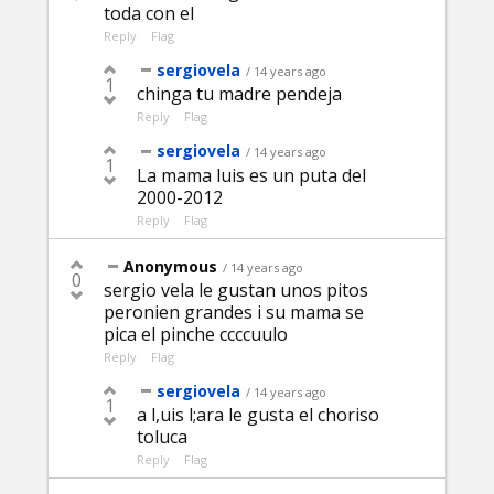
toda con el
Reply
Flag
sergiovela
/ 14 years ago
1
chinga tu madre pendeja
Reply
Flag
sergiovela
/ 14 years ago
1
La mama luis es un puta del
2000-2012
Reply
Flag
Anonymous
/ 14 years ago
0
sergio vela le gustan unos pitos
peronien grandes i su mama se
pica el pinche ccccuulo
Reply
Flag
sergiovela
/ 14 years ago
1
a l,uis l;ara le gusta el choriso
toluca
Reply
Flag