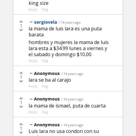
king size
Reply
Flag
sergiovela
/ 14 years ago
1
la mama de luis lara es una puta
barata
hombres y mujeres la mama de luis
lara esta a $34.99 lunes a viernes y
el sabado y domingo $10.00
Reply
Flag
Anonymous
/ 14 years ago
1
lara se ba al carajo
Reply
Flag
Anonymous
/ 14 years ago
1
la mama de ismael, puta de cuarta
Reply
Flag
Anonymous
/ 14 years ago
1
Luis lara no usa condon con su