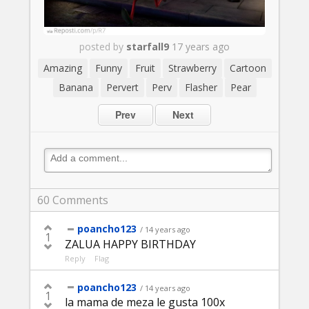
posted by
starfall9
17 years ago
Amazing
Funny
Fruit
Strawberry
Cartoon
Banana
Pervert
Perv
Flasher
Pear
Prev
Next
60
Comments
poancho123
/ 14 years ago
1
ZALUA HAPPY BIRTHDAY
Reply
Flag
poancho123
/ 14 years ago
1
la mama de meza le gusta 100x