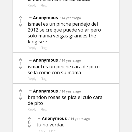
Reply
Flag
Anonymous
/ 14 years ago
1
ismael es un pinche pendejo del
2012 se cre que puede volar pero
solo mama vergas grandes the
king size
Reply
Flag
Anonymous
/ 14 years ago
1
ismael es un pinche cara de pito i
se la come con su mama
Reply
Flag
Anonymous
/ 14 years ago
1
brandon rosas se pica el culo cara
de pito
Reply
Flag
Anonymous
/ 14 years ago
0
tu no verdad
Reply
Flag